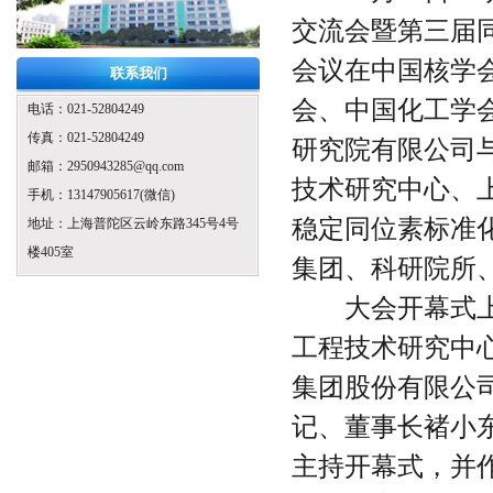
交流会暨第三届
会议在中国核学
联系我们
会
、中国化工学
电话：021-52804249
传真：021-52804249
研究院有限公司
邮箱：2950943285@qq.com
技术研究中心、
手机：13147905617(微信)
稳定同位素标准
地址：上海普陀区云岭东路345号4号
楼405室
集团、科研院所
大会开幕式上
工程技术研究中
集团股份有限公
记、董事长褚小
主持开幕式，并作