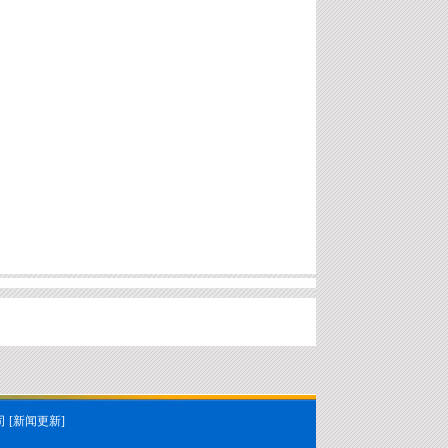
 [
新闻更新
]